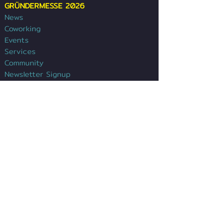
GRÜNDERMESSE 2026
News
Coworking
Events
Services
Community
Newsletter Signup
Contact
Impressum
Datenschutz
Kontakt
Sergio G. Chávez
Leitung Gründerzentrum
Tel.:
+49(0)6021/391-377
sergio.chavez@dgz-ab.de
E-Mail:
: