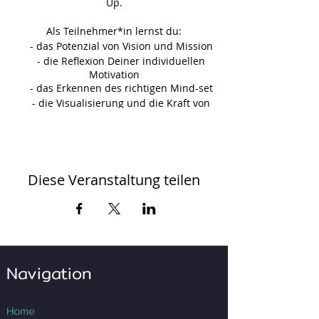
Up.
Als Teilnehmer*in lernst du:
- das Potenzial von Vision und Mission
- die Reflexion Deiner individuellen
Motivation
- das Erkennen des richtigen Mind-set
- die Visualisierung und die Kraft von
Ziel Collagen
- die “Inventur” von Zielen
Dozenten: Isabell und Jürgen Fries
Diese Veranstaltung teilen
Navigation
Home