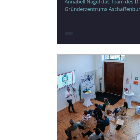
Annabell Nagel das Team des Di
Gründerzentrums Aschaffenburg
Schlosserei als Mitarbeiterin im
Marketing. Durch ihre Ausbildu
Kauffrau für Marketingkommun
bringt sie bereits eine gute Gru
für ihre neuen Aufgaben mit. Im
vergangenen Jahr konnte sie a
praktische Erfahrung in der
Eventplanung und im Online-Ma
sammeln. „Ich freue mich sehr a
neue Herausforderung und darau
dieser besonder