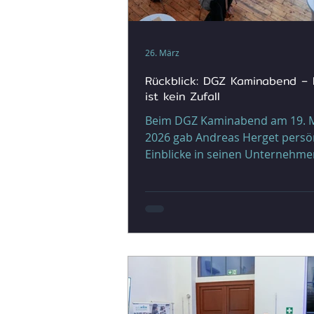
26. März
Rückblick: DGZ Kaminabend – 
ist kein Zufall
Beim DGZ Kaminabend am 19. 
2026 gab Andreas Herget persönliche
Einblicke in seinen Unternehm
und sprach über Mindset, Halt
unternehmerische Entscheidun
Seine zentrale Botschaft lautete:
entsteht nicht durch Glück, so
durch Disziplin, Ausdauer und d
Bereitschaft, Entscheidungen zu
auch wenn der Ausgang ungewiss
Besonders prägend waren sein
Gedanken zum Umgang mit