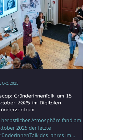
icht nur bei Google, sondern auch in
I-generierten Antworten sichtbar
leiben. Vom klassischen SEO zur GEO-
pti
. Okt. 2025
ecap: GründerinnenTalk am 16.
ktober 2025 im Digitalen
ründerzentrum
n herbstlicher Atmosphäre fand am 16.
ktober 2025 der letzte
ünderinnenTalk des Jahres im