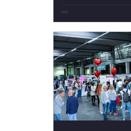
mit SEO“ teil. Gemeinsam mit Ruth
Pfahler , SEO-Expertin und Grü
von Growbility , tauchten sie in 
Grundlagen der
Suchmaschinenoptimierung ein
erfuhren, wie sich ein junges
Unternehmen von Beginn an on
sichtbar positionieren kann – ei
verständlich und praxisnah.
Praxisorientierte Einblicke und 
Umsetzung Mi