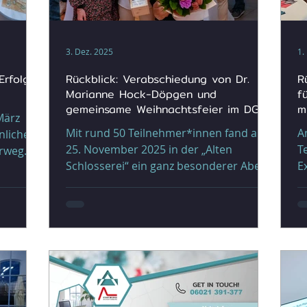
3. Dez. 2025
1.
Erfolg
Rückblick: Verabschiedung von Dr.
R
Marianne Hock-Döpgen und
f
gemeinsame Weihnachtsfeier im DGZ
m
März
Mit rund 50 Teilnehmer*innen fand am
Am
25. November 2025 in der „Alten
T
erweg
Schlosserei“ ein ganz besonderer Abend
Exp
ung und
des Digitalen Gründerzentrums
ü
gen.
Aschaffenburg statt: die
d
 Erfolg
Verabschiedungsfeier unserer
m
ndern
langjährigen DGZ-Leitung Dr. Marianne
P
ie
Hock-Döpgen , kombiniert mit unserer
S
 treffen,
gemeinsamen Weihnachtsfeier . Die
b
 ist.
Veranstaltung brachte
Op
e
Partnerunternehmen, Netzwerkpartner,
F