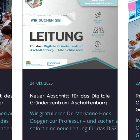
Start-ups, ehemalige DGZ-
n
hläge
Mitarbeitende und die gesamte DGZ-
K
 d
Community zusammen – ein Abend
b
voller Wertschätzung, Erinneru
O
24. Okt. 2025
23
kt des
Neuer Abschnitt für das Digitale
R
er
Gründerzentrum Aschaffenburg
O
G
men am
Wir gratulieren Dr. Marianne Hock-
I
 des
Döpgen zur Professur – und suchen ab
O
unden
sofort eine neue Leitung für das DGZ
Gr
nnzone
Nach über sieben Jahren intensiver