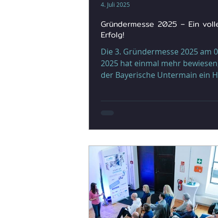
4. Juli 2025
Gründermesse 2025 – Ein voll
Erfolg!
Die 3. Gründermesse 2025 am 04
2025 hat einmal mehr bewiesen, dass
der Bayerische Untermain ein 
für Innovation, Unternehmert
lebendige Netzwerke ist. Das Ev
Inspiration, Austausch und kon
Impulse für alle, die die Zukunf
Bayerischen Untermain mitgest
wollen. Über 600 Besucher:inne
als 40 Aussteller und ein hochkarätiges
Programm machten die dritte
Gründermesse zu einem beson
Tag voll mit neuen Ideen, Anre
und Netwo