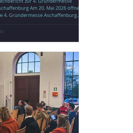
achbericht zur 4. Gründermesse
schaffenburg Am 20. Mai 2026 öffnete
ie 4. Gründermesse Aschaffenburg
hre Türen – und machte einmal mehr
pürbar, wie viel Gründergeist,
atendrang und Vernetzung im
ayerischen Untermain stecken. Zum
weiten Mal war die Alte Fabrikhalle des
erlags und der Druckerei Main-Echo
er Schauplatz für einen ganzen Tag
oller Inspiration, Austausch und
onkreter Impulse für alle, die die
egionale Gründungskultur
oranbringen wollen. Mit rund 500 B