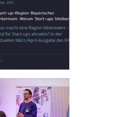
 Apr. 2025
tart-up-Region Bayerischer
ntermain: Warum Start-ups bleiben
as macht eine Region lebenswert –
nd für Start-ups attraktiv? In der
ktuellen März-/April-Ausgabe des IHK-
agazins Wirtschaft am...