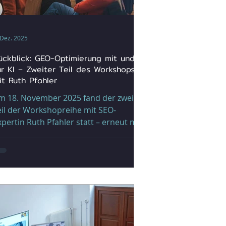
 Dez. 2025
ückblick: GEO-Optimierung mit und
ür KI – Zweiter Teil des Workshops
it Ruth Pfahler
 18. November 2025 fand der zweite
eil der Workshopreihe mit SEO-
ertin Ruth Pfahler statt – erneut mit
ber 30 Teilnehmer*innen, die sich
iesmal intensiv mit dem Wandel
oderner Suchsysteme und dem
otenzial von KI in der
uchmaschinenoptimierung
eschäftigten. Unter dem Titel „GEO-
timierung mit und für KI“ lag der
okus darauf, wie Unternehmen künftig