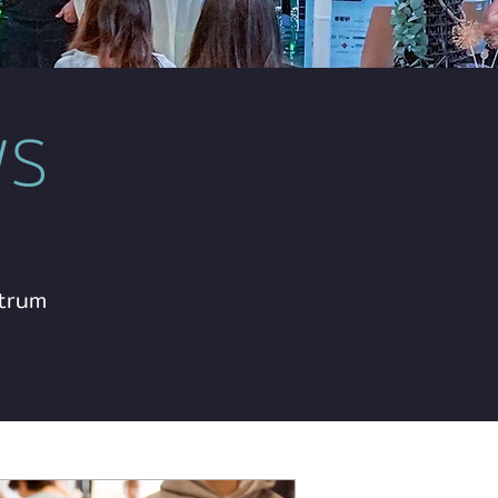
WS
trum