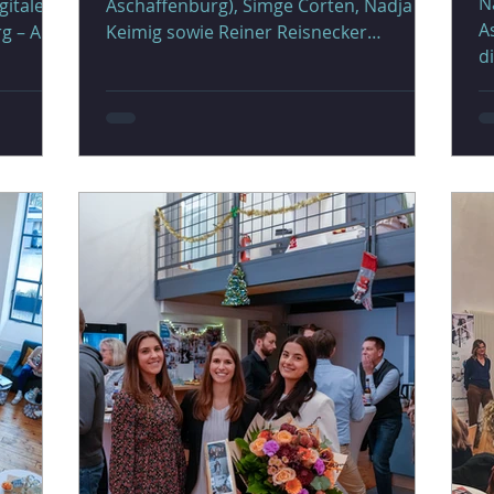
N
gitalen
Aschaffenburg), Simge Cörten, Nadja
A
 – Alte
Keimig sowie Reiner Reisnecker
d
(Werkleitung Stadtwerke Aschaffenburg,
i
ng zur
rechts) Zum 1. Juni 2026 beginnt für das
s
ikation
Digitale Gründerzentrum
T
ndlage
Aschaffenburg – Alte Schlosserei ein
B
neues Kapitel: Sergio G. Chávez
z
ußerdem
übernimmt die Leitung des DGZ. Sergio
V
bringt mehr als 15 Jahre Erfahrung in
d
rketing
der internationalen Tech- und Startup-
v
uf die
Welt mit. Als Gründer, Community
k
f, Teil
Builder und Experte für digitale
r
Geschäftsmodelle hat er
v