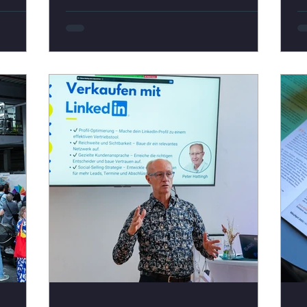
D
Aufbauarbeit steht im Digitalen
Asch
nderin
Gründerzentrum Aschaffenburg ein
K
die
bedeutender Wechsel bevor: Unsere
U
Geschäftsleiterin Dr. Marianne Hock-
G
 und
Döpgen folgt zum 1. Januar 2026 dem
s
Ruf auf eine Professur an der
s
line
Hochschule Coburg . Dort wird sie
A
nfach,
künftig das Lehrgebiet Digitale
P
Geschäftsmodelle vertreten – eine
v
direkte
Aufgabe, die perfekt zu ihrer Lei
b
S