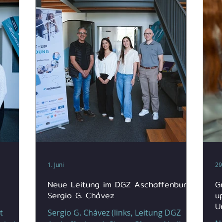
1. Juni
29
Neue Leitung im DGZ Aschaffenburg:
G
Sergio G. Chávez
u
U
t
Sergio G. Chávez (links, Leitung DGZ