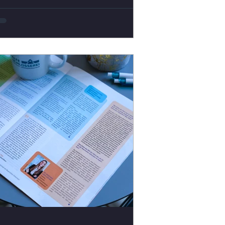
igitalen Gründerzentrum
affenburg statt. Bei Kaffee und
uchen kamen über 50 Gründerinnen,
nternehmerinnen und
ründungsinteressierte zusammen, um
ich auszutauschen, zu vernetzen und
pannende Impulse zu erhalten. Den
uftakt machte unsere Speakerin Ruth
fahler , SEO-Expertin und Gründerin
on Growbility . In ihrem Impulsvortrag
erichtete sie von ihrem Weg in die
elbständ