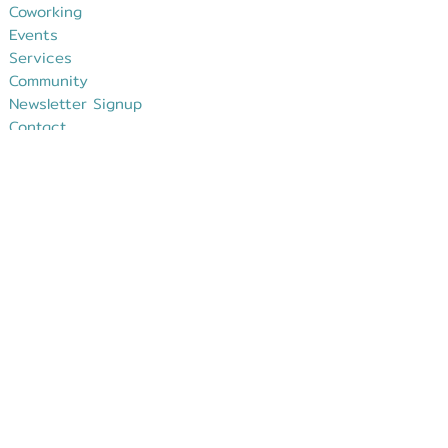
Coworking
Events
Services
Community
Newsletter Signup
Contact
Impressum
Datenschutz
Kontakt
Sergio G. Chávez
Leitung Gründerzentrum
Tel.:
+49(0)6021/391-377
sergio.chavez@dgz-ab.de
E-Mail:
:
Anfahrt >>