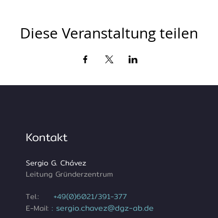
Diese Veranstaltung teilen
Kontakt
Sergio G. Chávez
Leitung Gründerzentrum
Tel.:
+49(0)6021/391-377
sergio.chavez@dgz-ab.de
E-Mail:
: