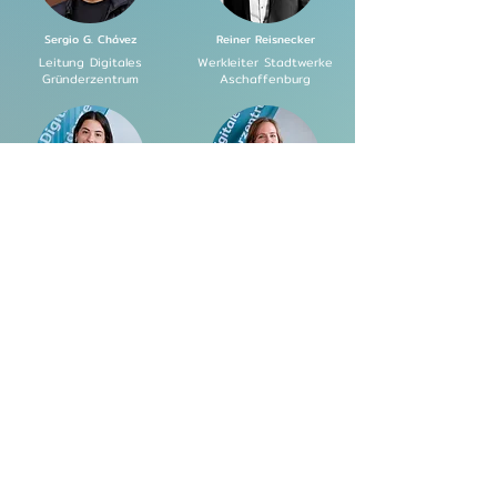
Sergio G. Chávez
Reiner Reisnecker
Leitung Digitales
Werkleiter Stadtwerke
Gründerzentrum
Aschaffenburg
Simge Cörten
Julia Ostheimer
Projektmanagement
KI & Website
Annabell Nagel
Social Media &
Marketing