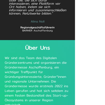
oder die, die sich dafür
interessieren, eine Plattform vor
Ort haben, indem sie sich
informieren und zusammenschließen
können, Netztwerke bilden."
Alina Noll
Regionalgeschäftsführerin
BARMER Aschaffenburg
Über Uns
Wir sind das Team des Digitalen
Gründerzentrums und organisieren die
Gründermesse Aschaffenburg, ein
wichtiger Treffpunkt für
Gründungsinteressierte, Gründer*innen
und regionale Unternehmen. Die
Gründermesse wurde erstmals 2022 ins
Leben gerufen und hat sich seitdem zu
einem festen Bestandteil des Start-up-
Ökosystems in unserer Region
entwickelt.