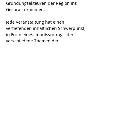
Gründungsakteuren der Region ins 
Gespräch kommen.
Jede Veranstaltung hat einen 
vertiefenden inhaltlichen Schwerpunkt, 
in Form eines Impulsvortrags, der 
verschiedene Themen der 
Selbstständigkeit anspricht, immer mit 
dem Fokus auf die Belange von Frauen 
in der Gründung.
Mehr anzeigen
Diese Veranstaltung teilen
Navigation