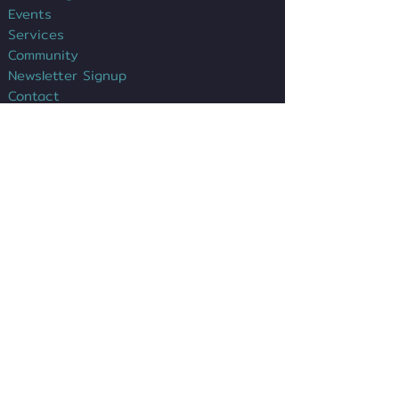
Events
Services
Community
Newsletter Signup
Contact
Impressum
Datenschutz
Kontakt
Sergio G. Chávez
Leitung Gründerzentrum
Tel.:
+49(0)6021/391-377
sergio.chavez@dgz-ab.de
E-Mail:
:
Anfahrt >>
Digitales Gründerzentrum