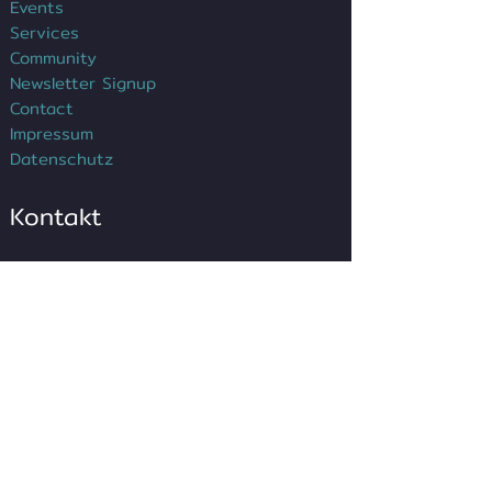
Events
Services
Community
Newsletter Signup
Contact
Impressum
Datenschutz
Kontakt
Sergio G. Chávez
Leitung Gründerzentrum
Tel.:
+49(0)6021/391-377
sergio.chavez@dgz-ab.de
E-Mail:
:
Anfahrt >>
Digitales Gründerzentrum