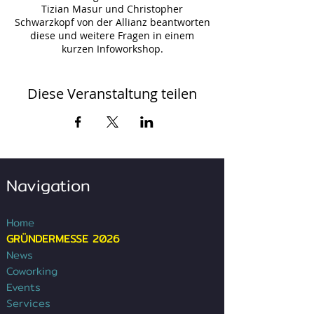
Tizian Masur und Christopher
Schwarzkopf von der Allianz beantworten
diese und weitere Fragen in einem
kurzen Infoworkshop.
Eine Anmeldung ist bis zum 22.06.2021
möglich.
Diese Veranstaltung teilen
Navigation
Home
GRÜNDERMESSE 2026
News
Coworking
Events
Services