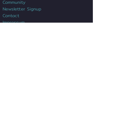
Community
Newsletter Signup
Contact
Impressum
Datenschutz
Kontakt
Sergio G. Chávez
Leitung Gründerzentrum
Tel.:
+49(0)6021/391-377
sergio.chavez@dgz-ab.de
E-Mail:
:
Anfahrt >>
Digitales Gründerzentrum
Aschaffenburg