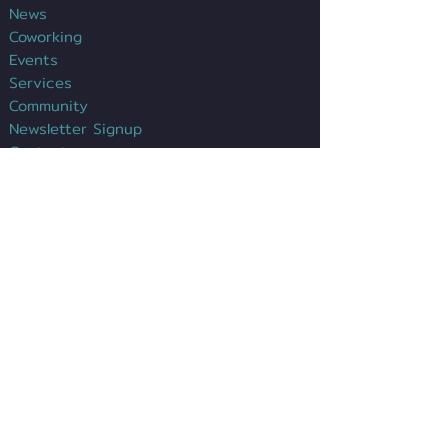
News
Coworking
Events
Services
Community
Newsletter Signup
Contact
Impressum
Datenschutz
Kontakt
Sergio G. Chávez
Leitung Gründerzentrum
Tel.:
+49(0)6021/391-377
sergio.chavez@dgz-ab.de
E-Mail:
:
Anfahrt >>